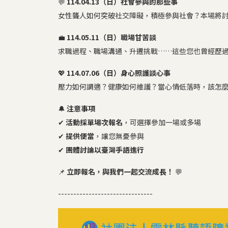
💬
114.04.13（日）社會參與的那些事
女性聾人如何突破社交障礙，積極參與社會？本場將
💼
114.05.11（日）職場甘苦談
求職過程、職場溝通、升遷挑戰……這些您也曾經歷
💖
114.07.06（日）身心照護談心事
壓力如何調適？健康如何維護？當心情低落時，該怎
🔔
注意事項
✔
活動採單場次報名
，可選擇參加一場或多場
✔
提供便當
，讓您無憂參與
✔
團體討論以臺灣手語進行
📌
立即報名，與我們一起交流成長！
💬
-------------------------------