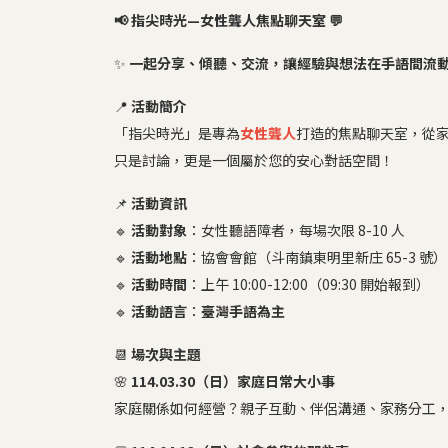
📢 指尖時光—女性聾人焦點聊天室 💬
✨
一起分享、傾聽、交流，讓經驗與想法在手語間流
📍
活動簡介
「指尖時光」是專為
女性聾人
打造的焦點聊天室，從
只是討論，更是一個屬於您的安心對話空間！
📌
活動資訊
🔹
活動對象
：女性聽語障者，每場次限 8-10 人
🔹
活動地點
：協會會館（斗南鎮東明里新庄 65-3 號）
🔹
活動時間
：上午 10:00-12:00（09:30 開始報到）
🔹
活動語言
：
臺灣手語為主
📆
場次與主題
🌸
114.03.30（日）家庭日常大小事
家庭關係如何經營？親子互動、伴侶溝通、家務分工