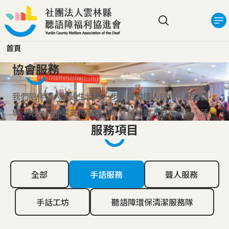
移至主內容
搜尋選單
首頁
協會服務
我們陪伴聾人走過生活每一步，提供個人諮詢、權益倡
導、培力展能等支持服務，希望每位聾人自在參與，活出
服務項目
自己的節奏與力量。
全部
手語服務
聾人服務
手話工坊
聽語障環保清潔服務隊