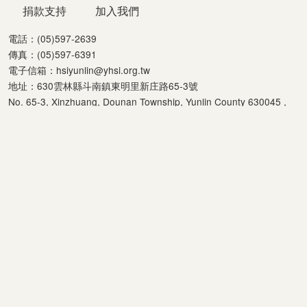
捐款支持
加入我們
電話：(05)597-2639
傳真：(05)597-6391
電子信箱：
hsiyunlin@yhsi.org.tw
地址：630雲林縣斗南鎮東明里新庄路65-3號
No. 65-3, Xinzhuang, Dounan Township, Yunlin County 630045 ,
Taiwan (R.O.C.)
聯絡我們
立案字號：(91)府社行字第9106001955號
統一編號：74858513
劃撥帳號：22242770
捐款戶名：社團法人雲林縣聽語障福利協進會