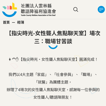
移至主內容
搜尋選單
首頁
相簿
【指尖時光-女性聾人焦點聊天室】場次
三：職場甘苦談
👩‍🦰✋【指尖時光・女性聾人焦點聊天室】圓滿完成！
我們以4大主題「家庭」、「社會參與」、「職場」、
「就醫」為團體主題，
辦理了4場次的女性聾人焦點聊天室，感謝每一位參與的
女性聾人/聽語障朋友！