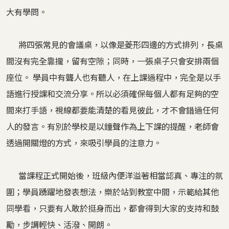
大有學問。
將四張常見的會議桌，以像是菱形四邊的方式排列，長桌
間沒有完全靠攏，留有空隙；同時，一張桌子只會安排兩個
座位。 學員中有聾人也有聽人，在上課過程中，完全是以手
語進行授課和交流分享。所以必須確保每個人都有足夠的空
間來打手語，視線都要能清楚的看見彼此，才不會錯過任何
人的發言。有別於學校是以鐘聲作為上下課的提醒，老師會
透過開關燈的方式，來吸引學員的注意力。
當課程正式開始後，班級內便洋溢著相當認真、專注的氛
圍；學員踴躍地發表想法，樂於站到教室中間，示範給其他
同學看，只要有人敢於挺身而出，都會得到大家的支持和鼓
勵，步調輕快、活潑、開朗。