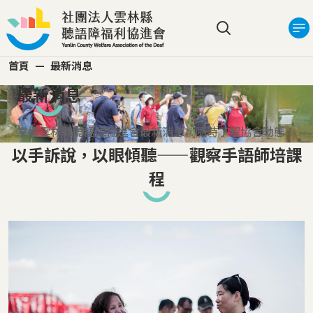
移至主內容
搜尋選單
首頁
最新消息
最新消息
掌握雲林縣聽語障協進會最新消息，隨時了解協會動態！
以手訴說，以眼傾聽——觀察手語師培課
程