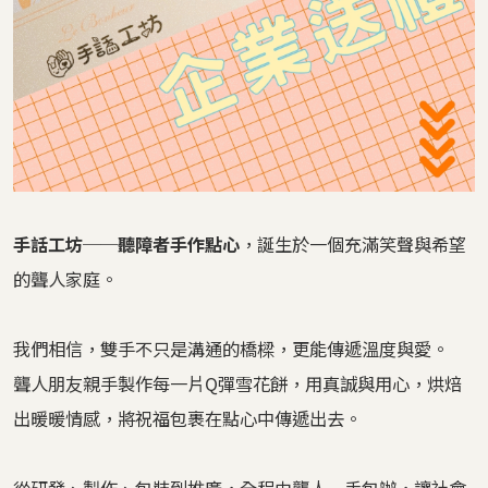
手話工坊──聽障者手作點心
，誕生於一個充滿笑聲與希望
的聾人家庭。
我們相信，雙手不只是溝通的橋樑，更能傳遞溫度與愛。
聾人朋友親手製作每一片Q彈雪花餅，用真誠與用心，烘焙
出暖暖情感，將祝福包裹在點心中傳遞出去。